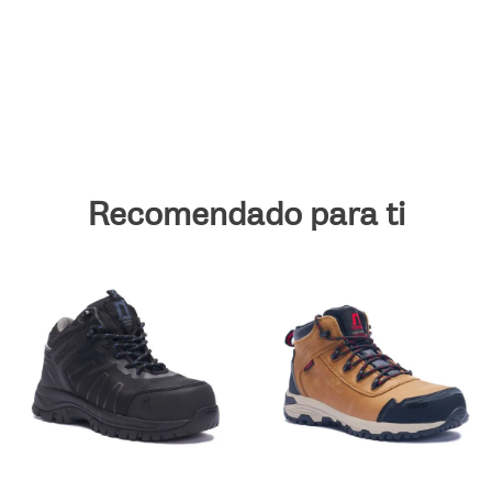
9
.
cobra ct
10
.
viper
Recomendado para ti