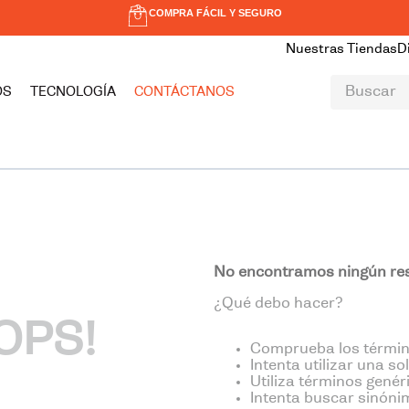
COMPRA FÁCIL Y SEGURO
Nuestras Tiendas
D
Buscar
OS
TECNOLOGÍA
CONTÁCTANOS
TÉRMINOS MÁS BUSCADOS
1
.
hombre
2
.
mujer
3
.
zapatillas
4
.
norseg
No encontramos ningún res
5
.
vancouver
¿Qué debo hacer?
6
.
lisboa
OPS!
7
.
zapatilla seguridad
Comprueba los términ
Intenta utilizar una so
8
.
cobra
Utiliza términos gené
Intenta buscar sinóni