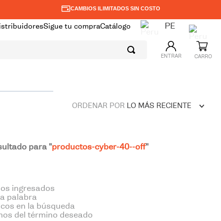
CAMBIOS ILIMITADOS SIN COSTO
PE
istribuidores
Sigue tu compra
Catálogo
ENTRAR
ORDENAR POR
LO MÁS RECIENTE
ultado para "
productos-cyber-40--off
"
os ingresados
la palabra
ricos en la búsqueda
mos del término deseado