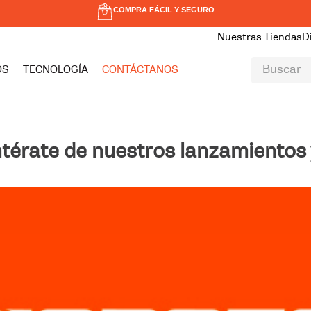
COMPRA FÁCIL Y SEGURO
Nuestras Tiendas
D
Buscar
OS
TECNOLOGÍA
CONTÁCTANOS
TÉRMINOS MÁS BUSCADOS
1
.
hombre
2
.
mujer
ntérate de nuestros lanzamiento
3
.
zapatillas
4
.
norseg
5
.
vancouver
6
.
lisboa
7
.
zapatilla seguridad
8
.
cobra