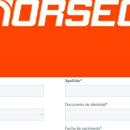
9
.
cobra ct
10
.
viper